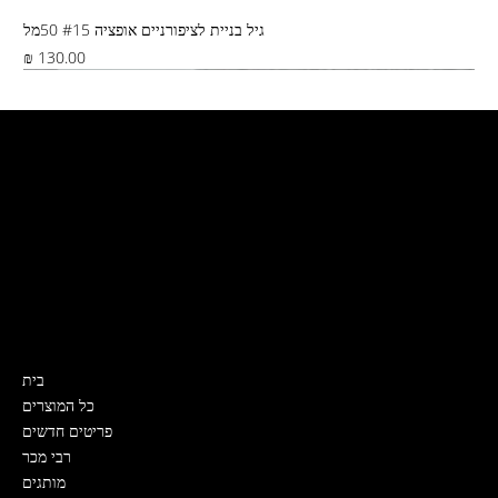
גיל בניית לציפורניים אופציה #15 50מל
מחיר
Best Seller
צור קשר
קרית ים, ירושלים 5
דואר ישראל, שליח, איסוף מהחנות
0532319989
Nailslabmystore@gmail.com
תפריט
בית
כל המוצרים
פריטים חדשים
רבי מכר
מותגים