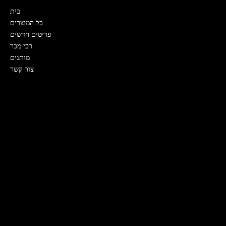
בית
כל המוצרים
פריטים חדשים
רבי מכר
מותגים
צור קשר
אמצעי תשלום
MasterCard
Visa
מדיניות
תנאים והגבלות
מדיניות פרטיות
מדיניות משלוחים
מדיניות החזרות
מדיניות עוגיות (Cookies)
חוזה-צעת מכר
הצהרת נגישות