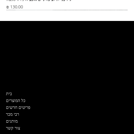
מחיר
Best Seller
צור קשר
קרית ים, ירושלים 5
דואר ישראל, שליח, איסוף מהחנות
0532319989
Nailslabmystore@gmail.com
תפריט
בית
כל המוצרים
פריטים חדשים
רבי מכר
מותגים
צור קשר