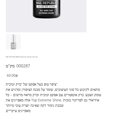
NR TOP NO WIPE Extreme Shine (10 ml)
מק"ט
000287
מק"ט:
000287
מחיר
‏60.00 ‏₪
ציפוי טופ בעל אפקט של “ברק זכוכית”.
מתאים לקיבוע כל סוגי העיצובים, שומר על מבנה הציפורן ומדגיש את
עומק הצבע. ברק אקסטרים עם אפקט זכוכית וברק מראה מרשים – כל
אלה מאפיינים את Top Extreme Shine. אידיאלי גם לפדיקור בזכות
שכבת גימור דקה שאינה יוצרת עובי מיותר.
מאפיינים עיקריים: