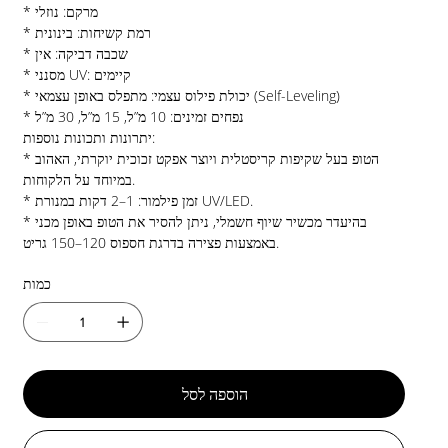
* מרקם: נוזלי
* רמת קשיחות: בינונית
* שכבה דביקה: אין
* מסנני UV: קיימים
* יכולת פילוס עצמי: מתפלס באופן עצמאי (Self-Leveling)
* נפחים זמינים: 10 מ”ל, 15 מ”ל, 30 מ”ל
יתרונות ותכונות נוספות:
* הטופ בעל שקיפות קריסטלית ויוצר אפקט זכוכית יוקרתי, האהוב
במיוחד על הלקוחות.
* זמן פילמור: 1–2 דקות במנורת UV/LED.
* בהיעדר מכשיר שיוף חשמלי, ניתן להסיר את הטופ באופן מכני
באמצעות פצירה בדרגת חספוס 120–150 גריט.
כמות
הוספה לסל