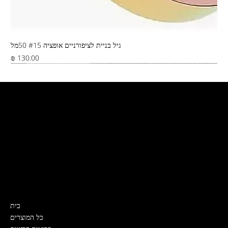
גיל בניית לציפורניים אופציה #15 50מל
מחיר
Best Seller
צור קשר
קרית ים, ירושלים 5
דואר ישראל, שליח, איסוף מהחנות
0532319989
Nailslabmystore@gmail.com
תפריט
בית
כל המוצרים