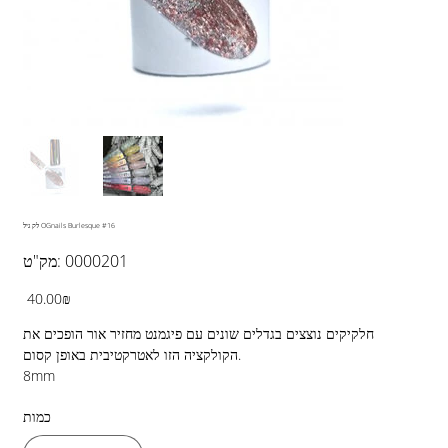
לק גיל OGnails Burlesque #16
מק"ט
0000201
מק"ט:
0000201
מחיר
‏40.00 ‏₪
חלקיקים נוצצים בגדלים שונים עם פיגמנט מחזיר אור הופכים את
הקולקציה הזו לאטרקטיבית באופן קסום.
8mm
כמות