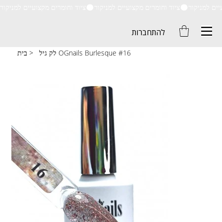
ציוד וחומרים מקצועיים למניקור
להתחברות
לק גיל OGnails Burlesque #16
>
בית