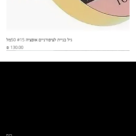
גיל בניית לציפורניים אופציה #15 50מל
מחיר
Best Seller
צור קשר
קרית ים, ירושלים 5
דואר ישראל, שליח, איסוף מהחנות
0532319989
Nailslabmystore@gmail.com
תפריט
בית