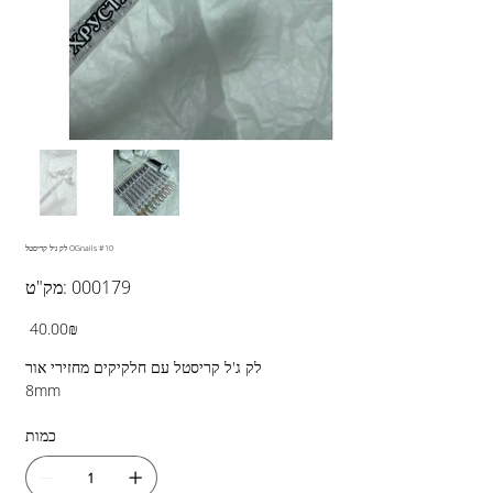
לק גיל קריסטל OGnails #10
מק"ט
000179
מק"ט:
000179
מחיר
‏40.00 ‏₪
לק ג'ל קריסטל עם חלקיקים מחזירי אור
8mm
כמות