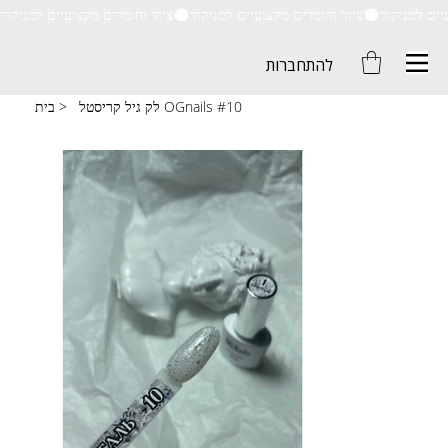
ציוד וחומרים מקצועיים למניקור
להתחברות
לק גיל קריסטל OGnails #10
>
בית