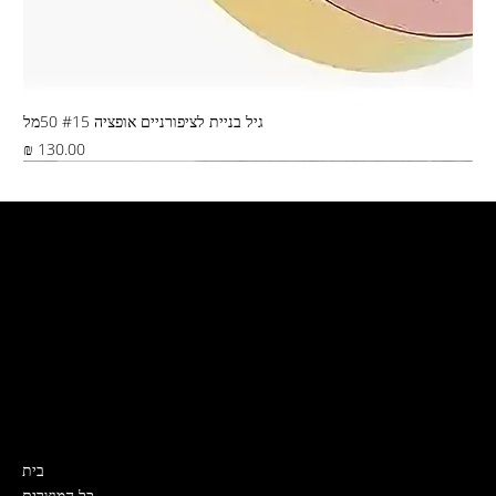
גיל בניית לציפורניים אופציה #15 50מל
מחיר
Best Seller
צור קשר
קרית ים, ירושלים 5
דואר ישראל, שליח, איסוף מהחנות
0532319989
Nailslabmystore@gmail.com
תפריט
בית
כל המוצרים