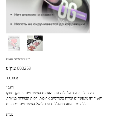
ג'ל קרטין עם נצנצים OGnails #7
מק"ט
000259
מק"ט:
000259
מחיר
‏60.00 ‏₪
15ml
ג'ל נוזלי זה אידיאלי לכל סוגי הארכת הציפורניים וחיזוקן. חוזקו
וקשיחותו מאפשרים יצירת ציפורניים ארוכות, דקות ועמידות במיוחד.
ג'ל קרטין מונע התסללות ופיצול של הציפורניים הטבעיות.
כמות