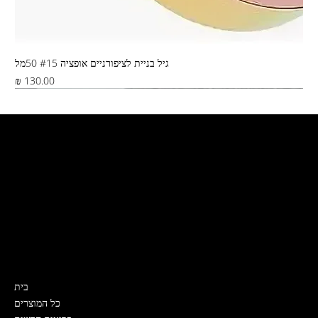
גיל בניית לציפורניים אופציה #15 50מל
מחיר
Best Seller
צור קשר
קרית ים, ירושלים 5
דואר ישראל, שליח, איסוף מהחנות
0532319989
Nailslabmystore@gmail.com
תפריט
בית
כל המוצרים