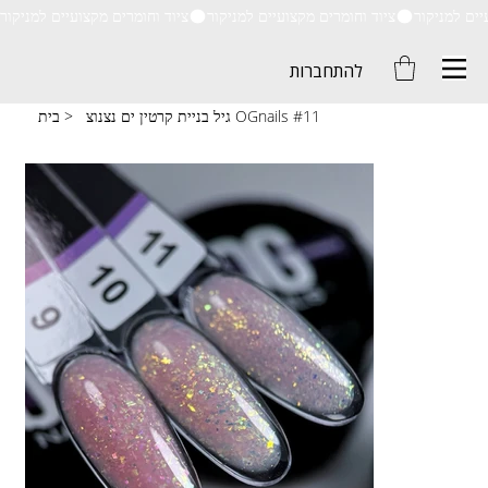
ציוד וחומרים מקצועיים למניקור
להתחברות
גיל בניית קרטין ים נצנוצ OGnails #11
>
בית