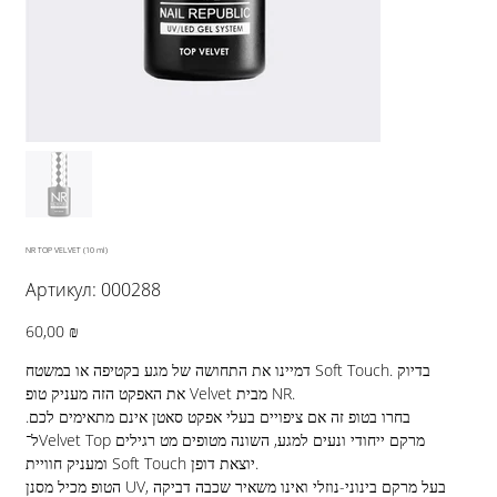
NR TOP VELVET (10 ml)
Артикул:
Артикул:
000288
000288
Цена
60,00 ₪
דמיינו את התחושה של מגע בקטיפה או במשטח Soft Touch. בדיוק
את האפקט הזה מעניק טופ Velvet מבית NR.
בחרו בטופ זה אם ציפויים בעלי אפקט סאטן אינם מתאימים לכם.
ל־Velvet Top מרקם ייחודי ונעים למגע, השונה מטופים מט רגילים
ומעניק חוויית Soft Touch יוצאת דופן.
הטופ מכיל מסנן UV, בעל מרקם בינוני-נוזלי ואינו משאיר שכבה דביקה