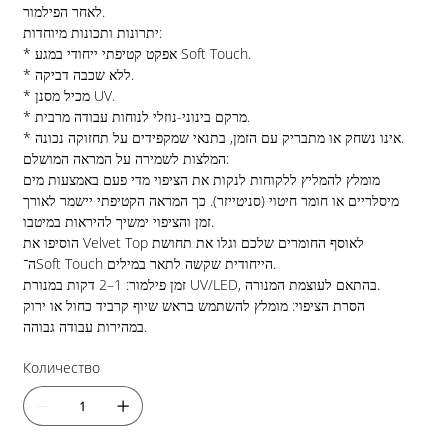
לאחר הפילמור.
יתרונות ותכונות מיוחדות:
* אפקט קטיפתי ייחודי במגע Soft Touch.
* ללא שכבה דביקה.
* מכיל מסנן UV.
* מרקם בינוני-נוזלי לנוחות עבודה מרבית.
* אינו נשחק או מתבריק עם הזמן, בתנאי שמקפידים על תחזוקה נכונה.
המלצות לשמירה על המראה המושלם:
מומלץ להמליץ ללקוחות לנקות את הציפוי מדי פעם באמצעות מים
מיסלריים או חומר חיטוי (סניטייזר). כך המראה הקטיפתי יישמר לאורך
זמן והציפוי ימשיך להיראות במיטבו.
הוסיפו את Velvet Top לאוסף החומרים שלכם וגלו את תחושת
ה־Soft Touch הייחודית שקשה לתאר במילים.
זמן פילמור: 1–2 דקות במנורת UV/LED, בהתאם לעוצמת המנורה.
הסרת הציפוי: מומלץ להשתמש בראש שיוף קרביד כחול או ירוק
במהירות עבודה גבוהה.
Количество