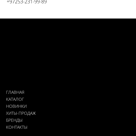
+97253-231-99-89‬
Свяжитесь с нами
Адрес: Кирьят-Ям, Иерушалайм 5
Доставка: Почта Израиля, курьер, самовывоз из магазина
0532319989
Nailslabmystore@gmail.com
Меню
ГЛАВНАЯ
КАТАЛОГ
НОВИНКИ
ХИТЫ-ПРОДАЖ
БРЕНДЫ
КОНТАКТЫ