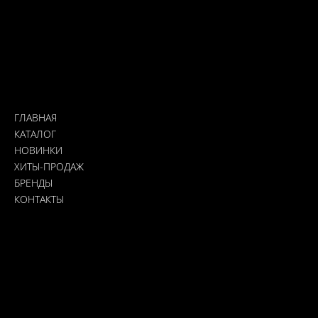
Адрес: Кирьят-Ям, Иерушалайм 5
Доставка: Почта Израиля, курьер, самовывоз из магазина
0532319989
Nailslabmystore@gmail.com
Меню
ГЛАВНАЯ
КАТАЛОГ
НОВИНКИ
ХИТЫ-ПРОДАЖ
БРЕНДЫ
КОНТАКТЫ
Платежные системы
MasterCard
Visa
Важно
Условия использования