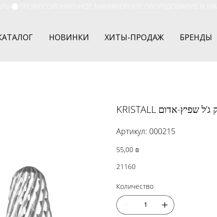
АЛЫ
КАТАЛОГ
НОВИНКИ
ХИТЫ-ПРОДАЖ
БРЕНДЫ
KRISTALL פיץ-אדום
Артикул:
Артикул:
000215
000215
Цена
55,00 ₪
21160
Количество