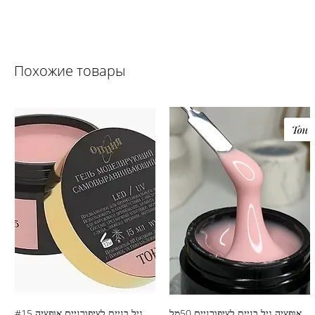
Похожие товары
אופציה גיל בניית לציפורניים 50מל
גיל בניית לציפורניים אופציה #15