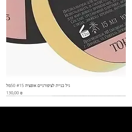
גיל בניית לציפורניים אופציה #15 50מל
Цена
130,00 ₪
Хиты продаж
Свяжитесь с нами
Адрес: Кирьят-Ям, Иерушалайм 5