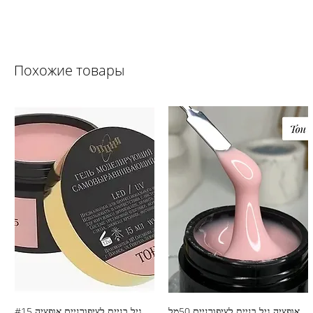
Похожие товары
אופציה גיל בניית לציפורניים 50מל
גיל בניית לציפורניים אופציה #15