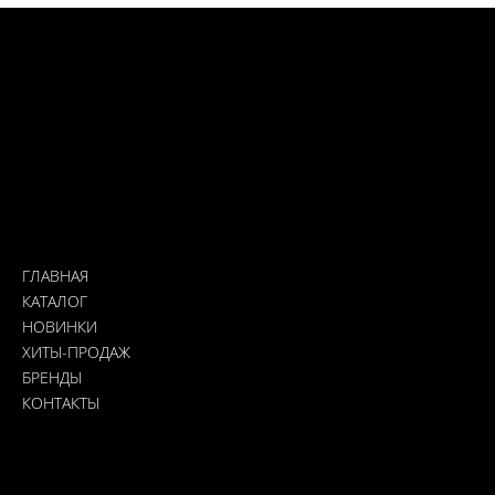
Хиты продаж
Свяжитесь с нами
Адрес: Кирьят-Ям, Иерушалайм 5
Доставка: Почта Израиля, курьер, самовывоз из магазина
0532319989
Nailslabmystore@gmail.com
Меню
ГЛАВНАЯ
КАТАЛОГ
НОВИНКИ
ХИТЫ-ПРОДАЖ
БРЕНДЫ
КОНТАКТЫ
Платежные системы
MasterCard