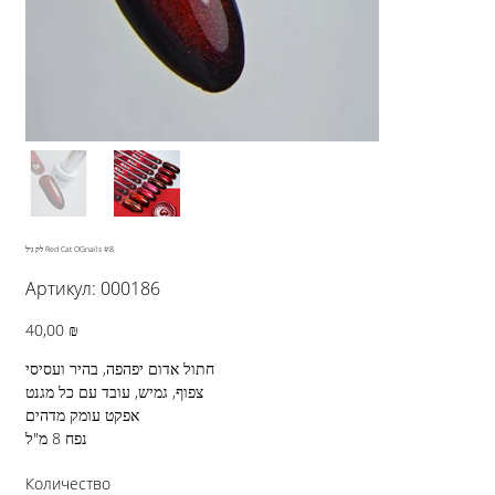
לק גיל Red Cat OGnails #8
Артикул:
Артикул:
000186
000186
Цена
40,00 ₪
חתול אדום יפהפה, בהיר ועסיסי
צפוף, גמיש, עובד עם כל מגנט
אפקט עומק מדהים
נפח 8 מ"ל
Количество