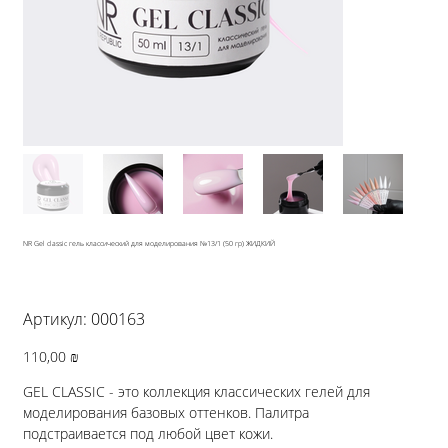
NR Gel classic гель классический для моделирования №13/1 (50 гр) ЖИДКИЙ
Артикул:
Артикул:
000163
000163
Цена
110,00 ₪
GEL CLASSIC - это коллекция классических гелей для
моделирования базовых оттенков. Палитра
подстраивается под любой цвет кожи.