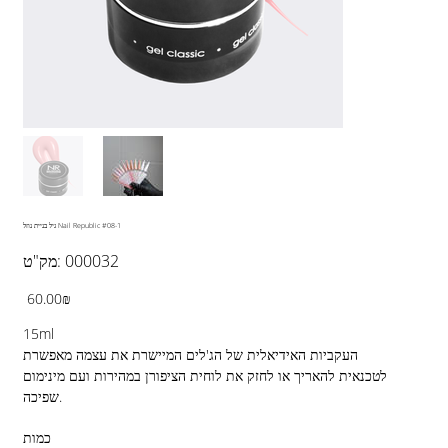
גיל בניית נוזל Nail Republic #08-1
מק"ט
000032
מק"ט:
000032
מחיר
‏60.00 ‏₪
15ml
העקביות האידיאלית של הג'לים המיישרת את עצמה מאפשרת
לטכנאית להאריך או לחזק את לוחית הציפורן במהירות ועם מינימום
שפיכה.
כמות