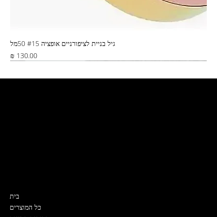
גיל בניית לציפורניים אופציה #15 50מל
מחיר
Best Seller
צור קשר
קרית ים, ירושלים 5
דואר ישראל, שליח, איסוף מהחנות
0532319989
Nailslabmystore@gmail.com
תפריט
בית
כל המוצרים